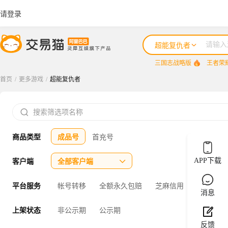
请登录
超能复仇者
三国志战略版
王者荣
首页
/
更多游戏
/
超能复仇者
三国志战略版

王者荣耀
商品类型
成品号
首充号
咸鱼之王
三国杀
APP下载
客户端
全部客户端

三角洲行动
平台服务
帐号转移
全额永久包赔
芝麻信用
官方验号
消息
上架状态
非公示期
公示期
反馈