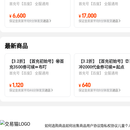
首充号【百度】
全服通用
首充号【百度】
全服通用
6,600
17,000
¥
¥
保证金卖家
平均9分钟发货
进店
保证金卖家
平均9分钟发货
进店
最新商品
【3.2折】【首充初始号】㊙️首
【3.2折】【首充初始号】⏰
充3500劵可续⏩布叮
冲2000代金券可续⏩起点
首充号【百度】
全服通用
首充号【百度】
全服通用
1,120
640
¥
¥
保证金卖家
平均46分钟发货
进店
保证金卖家
平均9分钟发货
进店
如何选购商品
如何出售商品
用户协议
隐私权协议
儿童个