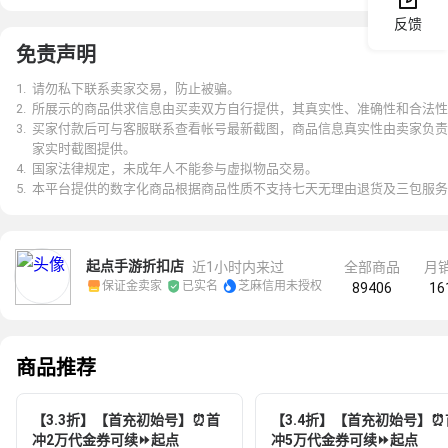
反馈
免责声明
1
.
请勿私下联系卖家交易，防止被骗。
2
.
所展示的商品供求信息由买卖双方自行提供，其真实性、准确性和合法性
3
.
买家付款后可与客服联系查看帐号最新截图，商品信息真实性由卖家负责
家实时截图提供。
4
.
国家法律规定，未成年人不能参与虚拟物品交易。
5
.
本平台提供的数字化商品根据商品性质不支持七天无理由退货及三包服务
起点手游折扣店
近1小时内来过
全部商品
月


保证金卖家
已实名
芝麻信用未授权
89406
16
商品推荐
【3.3折】【首充初始号】⏰首
【3.4折】【首充初始号】⏰
冲2万代金券可续⏩起点
冲5万代金券可续⏩起点