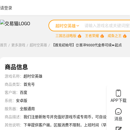
请登录
超时空英雄
三国志战略版
王者荣耀
咸鱼之王
首页
/
更多游戏
/
超时空英雄
/
【首充初始号】⏰首冲9000代金券可续⏩起点
商品信息
游戏名称
：
超时空英雄
商品类型
：
首充号
客户端
：
百度
APP下载
系统
：
安卓版
服务器
：
全服通用
商品描述
：
我们注册新账号并充值好游戏币或专用币，可自设密保或游戏信息(
消息
其他说明
：
下单提供客户端，区服消费不限制，上班时间（早8.00-凌晨2.00