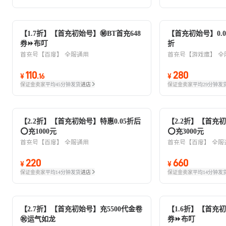
【1.7折】【首充初始号】㊙️BT首充648
【首充初始号】0.
券⏩布叮
折
首充号【百度】
全服通用
首充号【游戏鹰】
全
110
280
¥
.
16
¥
保证金卖家
平均45分钟发货
进店
保证金卖家
平均29分钟发
【2.2折】【首充初始号】特惠0.05折后
【2.2折】【首充初
⭕充1000元
⭕充3000元
首充号【百度】
全服通用
首充号【百度】
全服
220
660
¥
¥
保证金卖家
平均14分钟发货
进店
保证金卖家
平均14分钟发
【2.7折】【首充初始号】充5500代金卷
【1.6折】【首充初
㊗️运气如龙
券⏩布叮