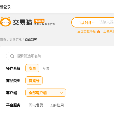
请登录
百战封神
三国志战略版
王者荣
首页
/
更多游戏
/
百战封神
三国志战略版

王者荣耀
操作系统
安卓
苹果
咸鱼之王
三国杀
商品类型
首充号
三角洲行动
客户端
全部客户端

平台服务
闪电发货
芝麻信用