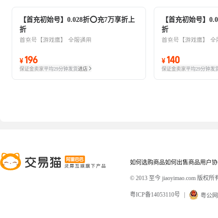
【首充初始号】0.028折⭕充7万享折上
【首充初始号】0.
折
折
首充号【游戏鹰】
全服通用
首充号【游戏鹰】
全
196
140
¥
¥
保证金卖家
平均29分钟发货
进店
保证金卖家
平均29分钟发
如何选购商品
如何出售商品
用户协
© 2013 至今 jiaoyimao.com 版权所
粤ICP备14053110号
|
粤公网安