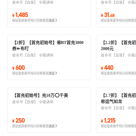
首充号【百度】
全服通用
首充号【百度】
全服
1,485
31
¥
¥
.
68
保证金卖家
平均17分钟发货
进店
保证金卖家
平均45分钟发
【2折】【首充初始号】㊙️BT首充3000
【2.2折】【首充
券⏩布叮
2000元
首充号【百度】
全服通用
首充号【百度】
全服
600
440
¥
¥
保证金卖家
平均45分钟发货
进店
保证金卖家
平均14分钟发
【首充初始号】充10万⭕千美
【2.7折】【首充初
㊗️运气如龙
首充号【百度】
全服通用
首充号【百度】
全服
250
1,215
¥
¥
保证金卖家
平均14分钟发货
进店
保证金卖家
平均17分钟发