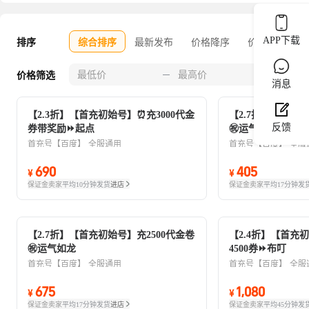
APP下载
排序
综合排序
最新发布
价格降序
价格升序
0-30
价格筛选
消息
【2.3折】【首充初始号】⏰充3000代金
【2.7折】【首充初
反馈
券带奖励⏩起点
㊗️运气如龙
首充号【百度】
全服通用
首充号【百度】
全服
690
405
¥
¥
保证金卖家
平均10分钟发货
进店
保证金卖家
平均17分钟发
【2.7折】【首充初始号】充2500代金卷
【2.4折】【首充初
㊗️运气如龙
4500券⏩布叮
首充号【百度】
全服通用
首充号【百度】
全服
675
1,080
¥
¥
保证金卖家
平均17分钟发货
进店
保证金卖家
平均45分钟发