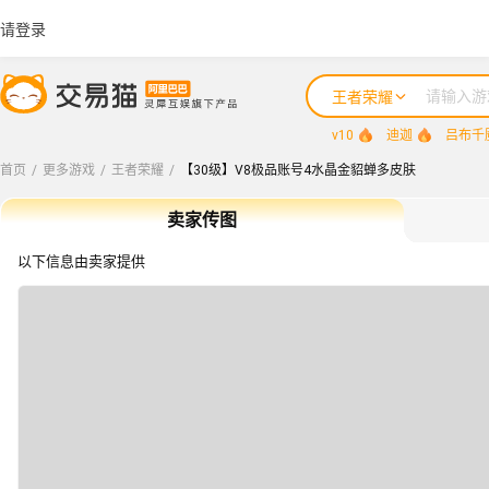
请登录
王者荣耀
v10
迪迦
吕布千
首页
/
更多游戏
/
王者荣耀
/
【30级】V8极品账号4水晶金貂蝉多皮肤
卖家传图
以下信息由卖家提供