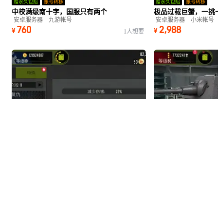
赠永久包赔
账号转移
赠永久包赔
账号转移
中校满级南十字，国服只有两个
极品过载巨蟹，一挑
安卓服务器
九游帐号
安卓服务器
小米帐号
760
2,988
¥
¥
1人想要
赠永久包赔
赠永久包赔
5T车基本有配件全满自旗满
精品螃蟹，低军衔，
安卓服务器
vivo帐号
安卓服务器
360帐号