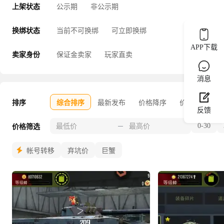
上架状态
公示期
非公示期
换绑状态
当前不可换绑
可立即换绑
APP下载
卖家身份
保证金卖家
玩家直卖
消息
排序
综合排序
最新发布
价格降序
价格升序
反馈
0-30
价格筛选
帐号转移
弃坑价
巨蟹