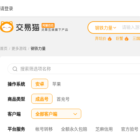
请登录
钢铁力量
弃坑价
巨蟹
三国
首页
/
更多游戏
/
钢铁力量
弃坑价

巨蟹
操作系统
安卓
苹果
三国志战略版
王者荣耀
商品类型
成品号
首充号
咸鱼之王
客户端
全部客户端

平台服务
帐号转移
全额永久包赔
芝麻信用
官方验号