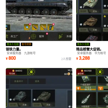
赠永久包赔
账号转移
赠永久包赔
钢铁力量。
精品螃蟹大促销。
安卓服务器
九游帐号
安卓服务器
华为帐号
800
3,288
¥
¥
2人想要