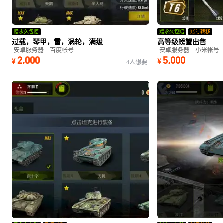
赠永久包赔
赠永久包赔
账号转移
过载，琴甲，雷，涡轮，满级
高等级螃蟹出售
安卓服务器
百度帐号
安卓服务器
小米帐号
2,000
5,000
¥
¥
4人想要