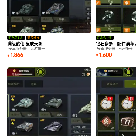
赠永久包赔
账号转移
赠永久包赔
满级武仙 皮肤天帆
钻石多多，配件满车
安卓服务器
九游帐号
安卓服务器
vivo帐号
1,866
1,600
¥
¥