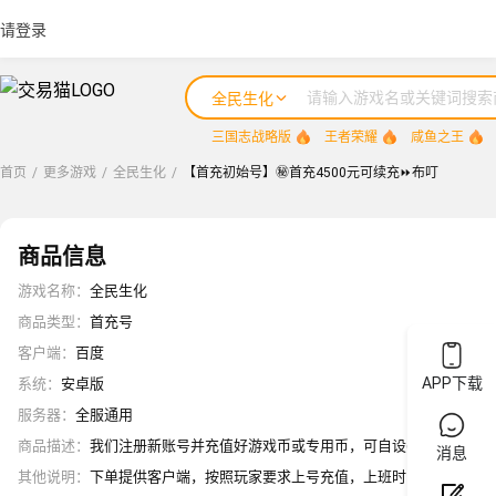
请登录
全民生化
三国志战略版
王者荣耀
咸鱼之王
首页
/
更多游戏
/
全民生化
/
【首充初始号】㊙️首充4500元可续充⏩布叮
商品信息
游戏名称
：
全民生化
商品类型
：
首充号
客户端
：
百度
APP下载
系统
：
安卓版
服务器
：
全服通用
商品描述
：
我们注册新账号并充值好游戏币或专用币，可自设密保或游戏信息(
消息
其他说明
：
下单提供客户端，按照玩家要求上号充值，上班时间（早8.00-凌晨