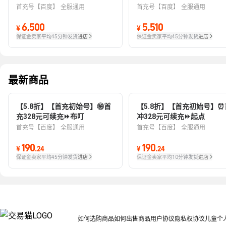
首充号【百度】
全服通用
首充号【百度】
全服通用
6,500
5,510
¥
¥
保证金卖家
平均45分钟发货
进店
保证金卖家
平均45分钟发货
进店
最新商品
【5.8折】【首充初始号】㊙️首
【5.8折】【首充初始号】⏰
充328元可续充⏩布叮
冲328元可续充⏩起点
首充号【百度】
全服通用
首充号【百度】
全服通用
190
190
¥
.
24
¥
.
24
保证金卖家
平均45分钟发货
进店
保证金卖家
平均10分钟发货
进店
如何选购商品
如何出售商品
用户协议
隐私权协议
儿童个