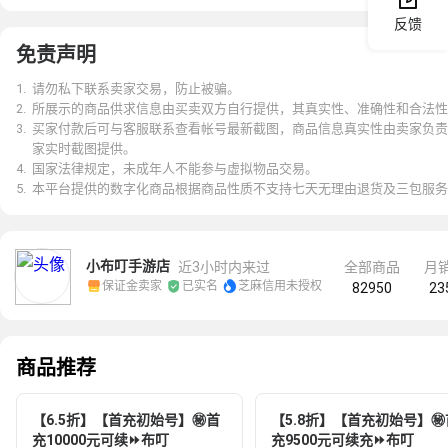
反馈
免责声明
1
.
请勿私下联系卖家交易，防止被骗。
2
.
所展示的商品供求信息由买卖双方自行提供，其真实性、准确性和合法性
3
.
买家付款后可与客服联系查看帐号最新截图，商品信息真实性由卖家负责
家实时截图提供。
4
.
国家法律规定，未成年人不能参与虚拟物品交易。
5
.
本平台提供的数字化商品根据商品性质不支持七天无理由退货及三包服务
小布叮手游店
近3小时内来过
全部商品
月


保证金卖家
已实名
芝麻信用未授权
82950
23
商品推荐
【6.5折】【首充初始号】㊙️首
【5.8折】【首充初始号】㊙️
充10000元可续⏩布叮
充9500元可续充⏩布叮