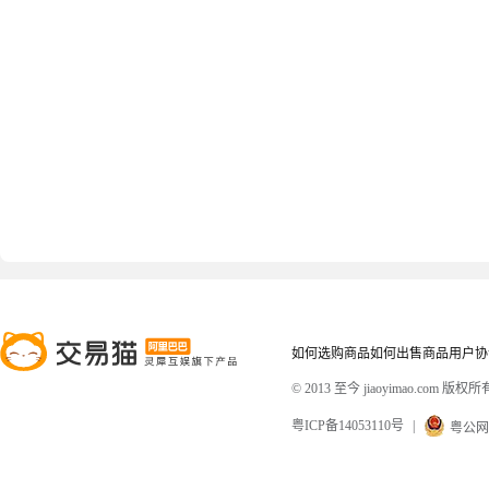
如何选购商品
如何出售商品
用户协
© 2013 至今 jiaoyimao.com 版权所
粤ICP备14053110号
|
粤公网安