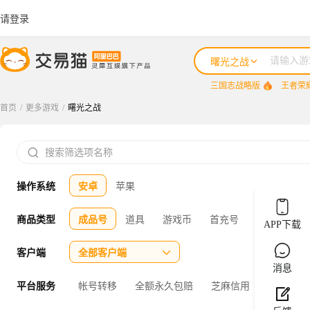
请登录
曙光之战
三国志战略版
王者荣
首页
/
更多游戏
/
曙光之战
三国志战略版

王者荣耀
操作系统
安卓
苹果
咸鱼之王
三国杀
商品类型
成品号
道具
游戏币
首充号
APP下载
三角洲行动
客户端
全部客户端

消息
平台服务
帐号转移
全额永久包赔
芝麻信用
官方验号