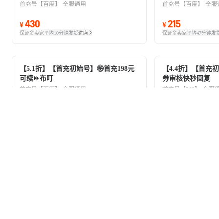
首充号【百度】
全服通用
首充号【百度】
全服
430
215
¥
¥
保证金卖家
平均10分钟发货
进店
保证金卖家
平均47分钟发
【5.1折】【首充初始号】㊙️首充198元
【4.4折】【首充
可续⏩布叮
券审核快秒回复
首充号【百度】
全服通用
首充号【360】
全服
100
880
¥
.
98
¥
保证金卖家
平均47分钟发货
进店
保证金卖家
平均35分钟发
【4.5折】【首充初始号】充4000券开号
【4.3折】【首充初
送礼包㊗️运气
可续⏩起点
首充号【360】
全服通用
首充号【百度】
全服
1,800
860
¥
¥
保证金卖家
平均15分钟发货
进店
保证金卖家
平均10分钟发