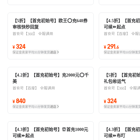
【5折】【首充初始号】欧王⭕充648券
【4.5折】【首充
审核快秒回复
可续⏩起点
首充号【360】
全服通用
首充号【百度】
全服
324
291
¥
¥
.
6
保证金卖家
平均35分钟发货
进店
保证金卖家
平均10分钟发
【4.2折】【首充初始号】充2000元⭕千
【5折】【首充初始
美
礼包㊗️运气
首充号【百度】
全服通用
首充号【360】
全服
840
324
¥
¥
保证金卖家
平均15分钟发货
进店
保证金卖家
平均15分钟发
【4.3折】【首充初始号】⏰首充1000元
【4.3折】【首充初
可续⏩起点
可续⏩布叮