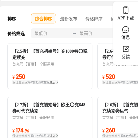
APP下载
排序
综合排序
最新发布
价格降序
价格升序
0-30
价格筛选
消息
【2.5折】【首充初始号】充1000卷⭕稳
【2.6折】【首充
反馈
定续充
券可代充续充
首充号【百度】
全服通用
首充号【百度】
全服
250
520
¥
¥
保证金卖家
平均15分钟发货
进店
保证金卖家
平均31分钟发
【2.7折】【首充初始号】欧王⭕充648
【2.6折】【首充初
券可代充续充
充续充㊗️运气
首充号【百度】
全服通用
首充号【百度】
全服
174
260
¥
.
96
¥
保证金卖家
平均31分钟发货
进店
保证金卖家
平均14分钟发