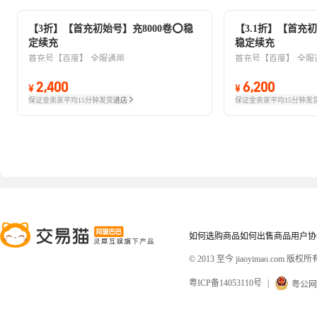
【3折】【首充初始号】充8000卷⭕稳
【3.1折】【首充初
定续充
稳定续充
首充号【百度】
全服通用
首充号【百度】
全服
2,400
6,200
¥
¥
保证金卖家
平均15分钟发货
进店
保证金卖家
平均15分钟发
如何选购商品
如何出售商品
用户协
© 2013 至今 jiaoyimao.com 版权所
粤ICP备14053110号
|
粤公网安