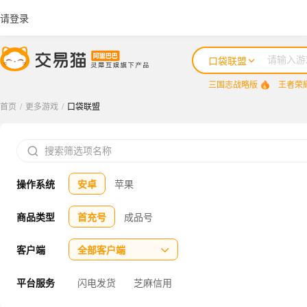
请登录
口袋联盟
三国志战略版
王者荣
首页
/
更多游戏
/
口袋联盟
三国志战略版

王者荣耀
操作系统
安卓
苹果
咸鱼之王
三国杀
商品类型
首充号
成品号
三角洲行动
客户端
全部客户端

平台服务
闪电发货
芝麻信用