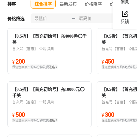
消息
排序
综合排序
最新发布
价格降序
价格升序
0-30
价格筛选
反馈
【0.5折】【首充初始号】充4000卷⭕千
【0.5折】【首充
美
美
首充号【百度】
全服通用
首充号【百度】
全服
200
450
¥
¥
保证金卖家
平均14分钟发货
进店
保证金卖家
平均14分钟发
【0.5折】【首充初始号】充10000元⭕
【0.5折】【首充
千美
美
首充号【百度】
全服通用
首充号【百度】
全服
500
300
¥
¥
保证金卖家
平均14分钟发货
进店
保证金卖家
平均14分钟发