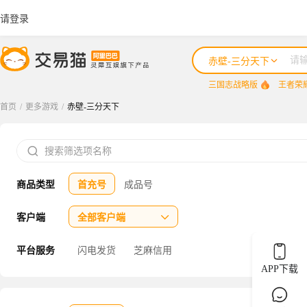
请登录
赤壁-三分天下
三国志战略版
王者荣
首页
/
更多游戏
/
赤壁-三分天下
三国志战略版

王者荣耀
商品类型
首充号
成品号
咸鱼之王
三国杀
客户端
全部客户端

三角洲行动
平台服务
闪电发货
芝麻信用
APP下载